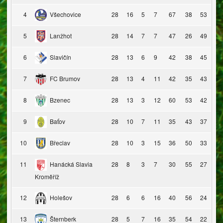
4
Všechovice
28
16
5
7
67
38
53
5
Lanžhot
28
14
7
7
47
26
49
6
Slavičín
28
13
6
9
42
38
45
7
FC Brumov
28
13
4
11
42
35
43
8
Bzenec
28
13
3
12
60
53
42
9
Baťov
28
10
7
11
35
43
37
10
Břeclav
28
10
3
15
36
50
33
11
Hanácká Slavia
28
8
3
7
30
55
27
Kroměříž
12
Holešov
28
6
6
16
40
56
24
13
Šternberk
28
5
7
16
35
54
22