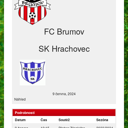
FC Brumov
SK Hrachovec
9 června, 2024
Náhled
Podrobnosti
Datum
Čas
Soutěž
Sezóna
9 června,
10:15
Přebor Zlínského
2023/2024