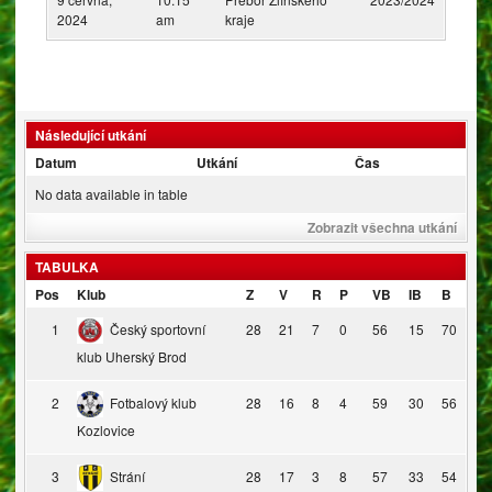
2024
am
kraje
Následující utkání
Datum
Utkání
Čas
No data available in table
Zobrazit všechna utkání
TABULKA
Pos
Klub
Z
V
R
P
VB
IB
B
1
Český sportovní
28
21
7
0
56
15
70
klub Uherský Brod
2
Fotbalový klub
28
16
8
4
59
30
56
Kozlovice
3
Strání
28
17
3
8
57
33
54