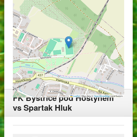
FK Bystřice pod Hostýnem
Leaflet
|
Map data ©
OpenStreetMap
contributors
vs Spartak Hluk