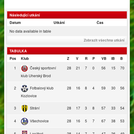
Následující utkání
Datum
Utkání
Čas
No data available in table
Zobrazit všechna utkání
TABULKA
Pos
Klub
Z
V
R
P
VB
IB
B
1
Český sportovní
28
21
7
0
56
15
70
klub Uherský Brod
2
Fotbalový klub
28
16
8
4
59
30
56
Kozlovice
3
Strání
28
17
3
8
57
33
54
4
Všechovice
28
16
5
7
67
38
53
5
Lanžhot
28
14
7
7
47
26
49