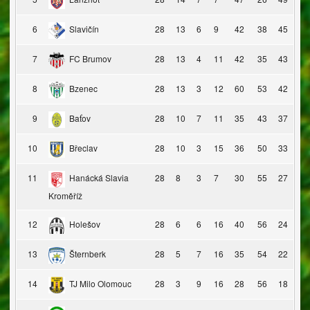
6
Slavičín
28
13
6
9
42
38
45
7
FC Brumov
28
13
4
11
42
35
43
8
Bzenec
28
13
3
12
60
53
42
9
Baťov
28
10
7
11
35
43
37
10
Břeclav
28
10
3
15
36
50
33
11
Hanácká Slavia
28
8
3
7
30
55
27
Kroměříž
12
Holešov
28
6
6
16
40
56
24
13
Šternberk
28
5
7
16
35
54
22
14
TJ Milo Olomouc
28
3
9
16
28
56
18