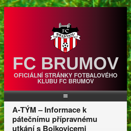
Skip
to
content
FC BRUMOV
OFICIÁLNÍ STRÁNKY FOTBALOVÉHO
KLUBU FC BRUMOV
A-TÝM – Informace k
pátečnímu přípravnému
utkání s Bojkovicemi