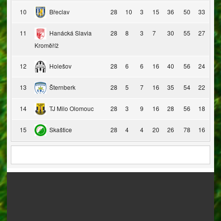
10
Břeclav
28
10
3
15
36
50
33
11
Hanácká Slavia
28
8
3
7
30
55
27
Kroměříž
12
Holešov
28
6
6
16
40
56
24
13
Šternberk
28
5
7
16
35
54
22
14
TJ Milo Olomouc
28
3
9
16
28
56
18
15
Skaštice
28
4
4
20
26
78
16