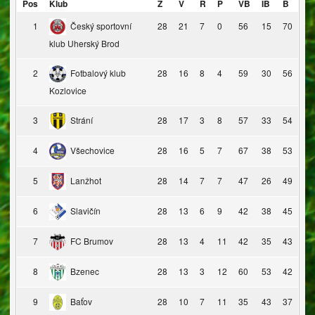
Pos
Klub
Z
V
R
P
VB
IB
B
1
Český sportovní
28
21
7
0
56
15
70
klub Uherský Brod
2
Fotbalový klub
28
16
8
4
59
30
56
Kozlovice
3
Strání
28
17
3
8
57
33
54
4
Všechovice
28
16
5
7
67
38
53
5
Lanžhot
28
14
7
7
47
26
49
6
Slavičín
28
13
6
9
42
38
45
7
FC Brumov
28
13
4
11
42
35
43
8
Bzenec
28
13
3
12
60
53
42
9
Baťov
28
10
7
11
35
43
37