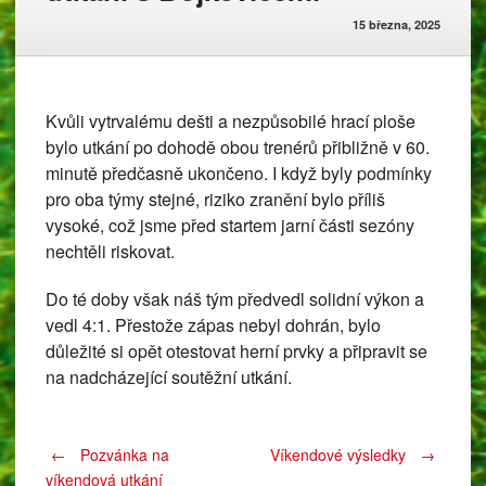
15 března, 2025
Kvůli vytrvalému dešti a nezpůsobilé hrací ploše
bylo utkání po dohodě obou trenérů přibližně v 60.
minutě předčasně ukončeno. I když byly podmínky
pro oba týmy stejné, riziko zranění bylo příliš
vysoké, což jsme před startem jarní části sezóny
nechtěli riskovat.
Do té doby však náš tým předvedl solidní výkon a
vedl 4:1. Přestože zápas nebyl dohrán, bylo
důležité si opět otestovat herní prvky a připravit se
na nadcházející soutěžní utkání.
Post
←
Pozvánka na
Víkendové výsledky
→
víkendová utkání